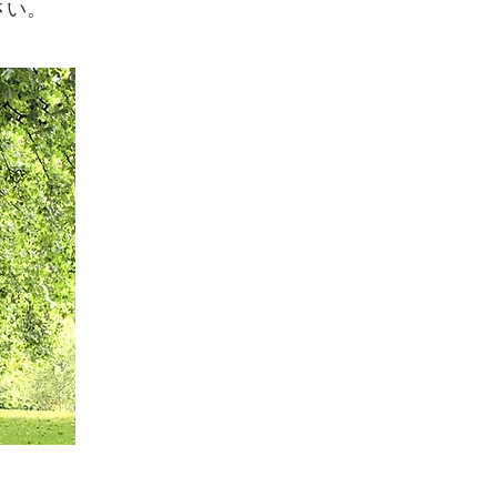
さい。
。