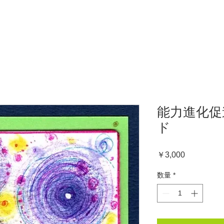
能力進化促
ド
価
￥3,000
格
数量
*