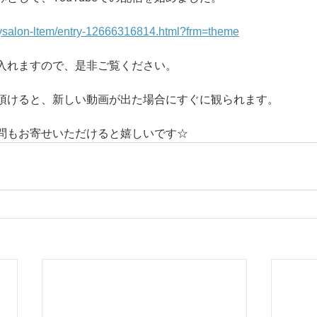
gysalon-ltem/entry-12666316814.html?frm=theme
eに入れますので、是非ご覧ください。
頂けると、新しい動画が出た場合にすぐに観られます。
問もお寄せいただけると嬉しいです☆