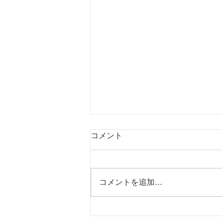
13年目に入ります
コメント
皆様、こんにちは。 エナジーサ
ロン流天です。 エナジーサロン
流天は今月17日をもって13年目
コメントを追加…
に入ります。 心から感謝申し上
げます。 この12年間は皆様のお
かげを持ちまして、高いエネルギ