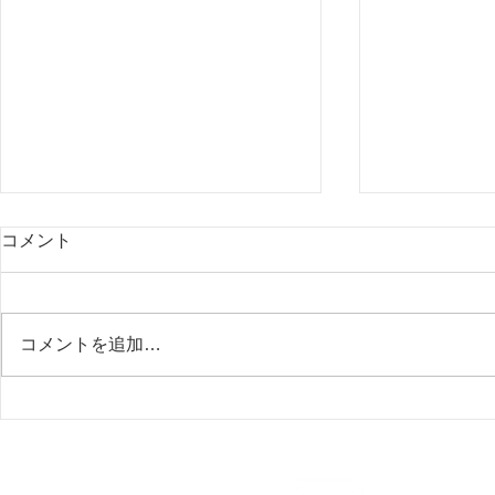
13年目に入ります
2023年2
コメント
グ会のご報
皆様、こんにちは。 エナジーサ
ロン流天です。 エナジーサロン
皆様、こんに
流天は今月17日をもって13年目
ロン流天です
コメントを追加…
に入ります。 心から感謝申し上
したグループ
げます。 この12年間は皆様のお
沢山のお申し
かげを持ちまして、高いエネルギ
難うございま
ーを追求し、その研鑽の結果、高
浄化や様々な
い波動のエネルギーをヒーリング
行いましたの
に使うことができています。...
年度替わりの