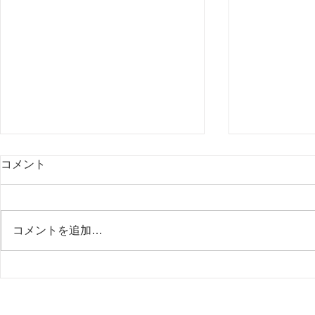
13年目に入ります
2023年2
コメント
グ会のご報
皆様、こんにちは。 エナジーサ
ロン流天です。 エナジーサロン
皆様、こんに
流天は今月17日をもって13年目
ロン流天です
コメントを追加…
に入ります。 心から感謝申し上
したグループ
げます。 この12年間は皆様のお
沢山のお申し
かげを持ちまして、高いエネルギ
難うございま
ーを追求し、その研鑽の結果、高
浄化や様々な
い波動のエネルギーをヒーリング
行いましたの