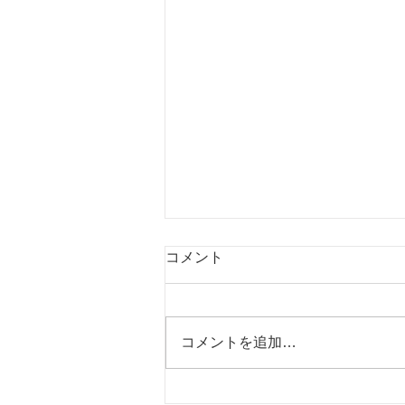
13年目に入ります
コメント
皆様、こんにちは。 エナジーサ
ロン流天です。 エナジーサロン
流天は今月17日をもって13年目
コメントを追加…
に入ります。 心から感謝申し上
げます。 この12年間は皆様のお
かげを持ちまして、高いエネルギ